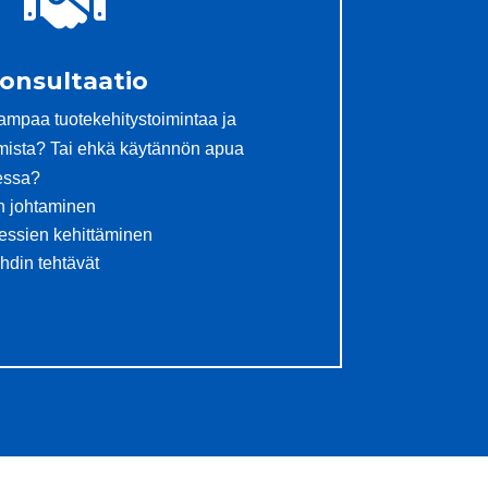

onsultaatio
ampaa tuotekehitystoimintaa ja
mista? Tai ehkä käytännön apua
jessa?
in johtaminen
essien kehittäminen
hdin tehtävät