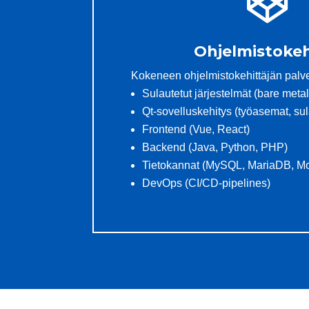

Ohjelmistokeh
Kokeneen ohjelmistokehittäjän palve
Sulautetut järjestelmät (bare meta
Qt-sovelluskehitys (työasemat, sul
Frontend (Vue, React)
Backend (Java, Python, PHP)
Tietokannat (MySQL, MariaDB, 
DevOps (CI/CD-pipelines)