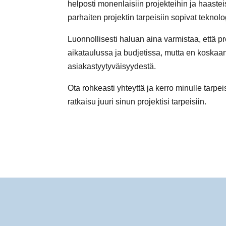
helposti monenlaisiin projekteihin ja haasteis
parhaiten projektin tarpeisiin sopivat teknol
Luonnollisesti haluan aina varmistaa, että pr
aikataulussa ja budjetissa, mutta en koskaan 
asiakastyytyväisyydestä.
Ota rohkeasti yhteyttä ja kerro minulle tarpe
ratkaisu juuri sinun projektisi tarpeisiin.