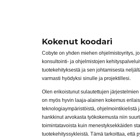
Kokenut koodari
Cobyte on yhden miehen ohjelmistoyritys, jo
konsultointi- ja ohjelmistojen kehityspalvel
tuotekehityksestä ja sen johtamisesta neljä
varmasti hyödyksi sinulle ja projektillesi.
Olen erikoistunut sulautettujen järjestelmie
on myös hyvin laaja-alainen kokemus erilaisi
teknologiaympäristöistä, ohjelmointikielistä
hankkinut arvokasta työkokemusta niin suurt
toimintatavoista kuin menestyksekkäiden star
tuotekehityssykleistä. Tämä tarkoittaa, ett