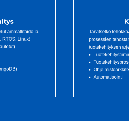
itys
K
lut ammattitaidolla.
Tarvitsetko tehokka
l, RTOS, Linux)
prosessien tehosta
autetut)
tuotekehityksen ar
Tuotekehitystiim
Tuotekehityspros
MongoDB)
Ohjelmistoarkkite
Automatisointi