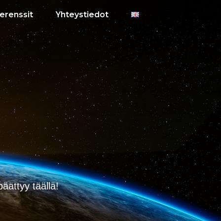
erenssit
Yhteystiedot
päättyy täällä!