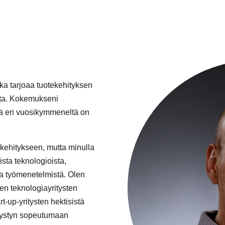
ka tarjoaa tuotekehityksen
uita. Kokemukseni
ltä eri vuosikymmeneltä on
n kehitykseen, mutta minulla
sta teknologioista,
 ja työmenetelmistä. Olen
en teknologiayritysten
t-up-yritysten hektisistä
ä pystyn sopeutumaan