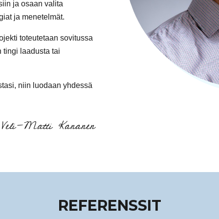
iin ja osaan valita
ogiat ja menetelmät.
ojekti toteutetaan sovitussa
tingi laadusta tai
istasi, niin luodaan yhdessä
Veli-Matti Kananen
REFERENSSIT